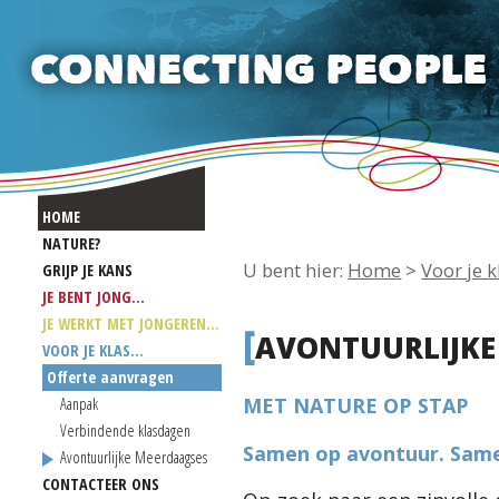
HOME
NATURE?
U bent hier:
Home
>
Voor je kl
GRIJP JE KANS
JE BENT JONG...
JE WERKT MET JONGEREN...
[
AVONTUURLIJKE
VOOR JE KLAS...
Offerte aanvragen
MET NATURE OP STAP
Aanpak
Verbindende klasdagen
Samen op avontuur. Same
Avontuurlijke Meerdaagses
CONTACTEER ONS