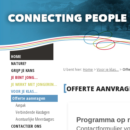
HOME
NATURE?
U bent hier:
Home
>
Voor je klas...
>
Off
GRIJP JE KANS
JE BENT JONG...
[
JE WERKT MET JONGEREN...
OFFERTE AANVRA
VOOR JE KLAS...
Offerte aanvragen
Aanpak
Verbindende klasdagen
Avontuurlijke Meerdaagses
CONTACTEER ONS